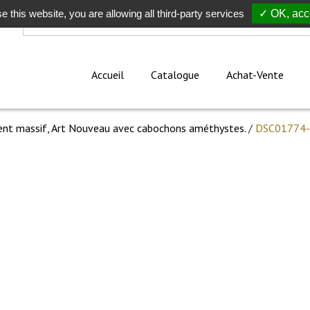
e this website, you are allowing all third-party services
Rechercher
✓ OK, acce
Accueil
Catalogue
Achat-Vente
ent massif, Art Nouveau avec cabochons améthystes.
/
DSC01774