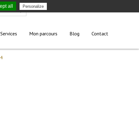
pt all
Personalize
Mon compte
Services
Mon parcours
Blog
Contact
-4