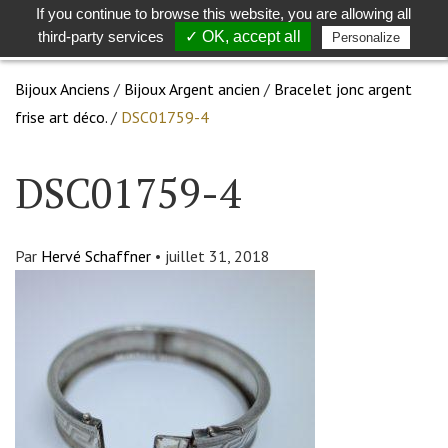
If you continue to browse this website, you are allowing all
Toggle
Togg
third-party services
✓ OK, accept all
Personalize
search
navig
Bijoux Anciens
/
Bijoux Argent ancien
/
Bracelet jonc argent
frise art déco.
/
DSC01759-4
DSC01759-4
Par
Hervé Schaffner
•
juillet 31, 2018