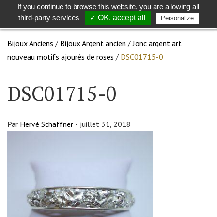
If you continue to browse this website, you are allowing all
Toggle
Togg
third-party services
✓ OK, accept all
Personalize
search
navig
Bijoux Anciens
/
Bijoux Argent ancien
/
Jonc argent art
nouveau motifs ajourés de roses
/
DSC01715-0
DSC01715-0
Par
Hervé Schaffner
•
juillet 31, 2018