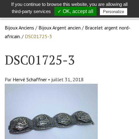
If you continue to browse this website, you are allowing all
Toggle
Togg
third-party services
✓ OK, accept all
Personalize
search
navig
Bijoux Anciens
/
Bijoux Argent ancien
/
Bracelet argent nord-
africain.
/
DSC01725-3
DSC01725-3
Par
Hervé Schaffner
•
juillet 31, 2018