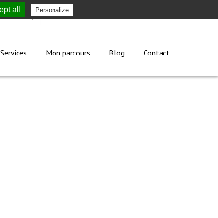
pt all
Personalize
Mon compte
Services
Mon parcours
Blog
Contact