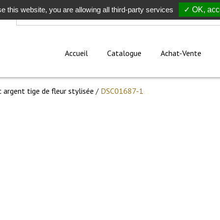
e this website, you are allowing all third-party services
Rechercher
✓ OK, acce
Accueil
Catalogue
Achat-Vente
 argent tige de fleur stylisée
/
DSC01687-1