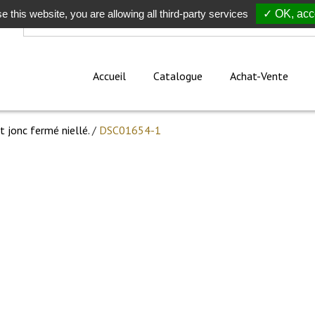
e this website, you are allowing all third-party services
Rechercher
✓ OK, acce
Accueil
Catalogue
Achat-Vente
t jonc fermé niellé.
/
DSC01654-1