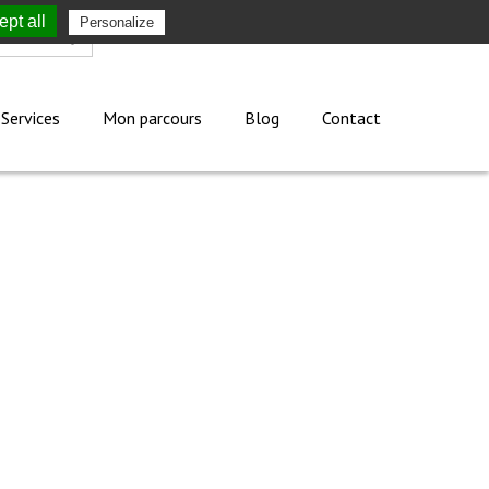
pt all
Personalize
Mon compte
Services
Mon parcours
Blog
Contact