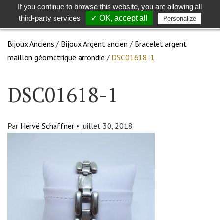
If you continue to browse this website, you are allowing all
Toggle
Togg
third-party services
✓ OK, accept all
Personalize
search
navig
Bijoux Anciens
/
Bijoux Argent ancien
/
Bracelet argent
maillon géométrique arrondie
/
DSC01618-1
DSC01618-1
Par
Hervé Schaffner
•
juillet 30, 2018