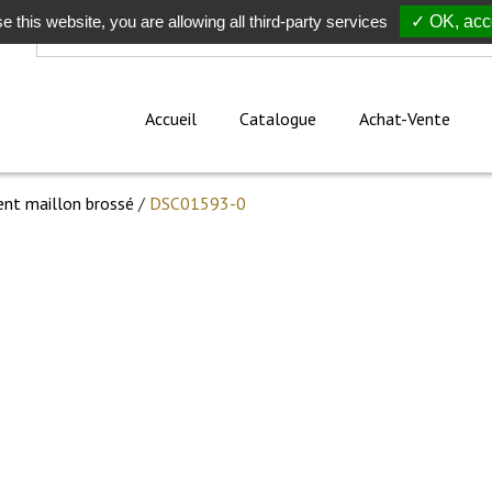
e this website, you are allowing all third-party services
Rechercher
✓ OK, acce
Accueil
Catalogue
Achat-Vente
ent maillon brossé
/
DSC01593-0