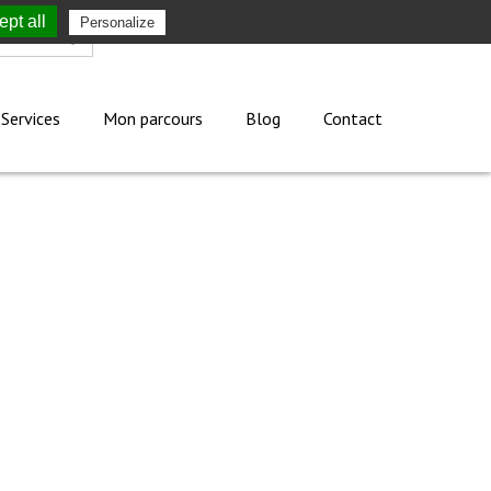
pt all
Personalize
Mon compte
Services
Mon parcours
Blog
Contact