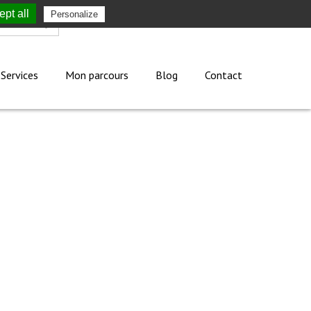
pt all
Personalize
Mon compte
Services
Mon parcours
Blog
Contact