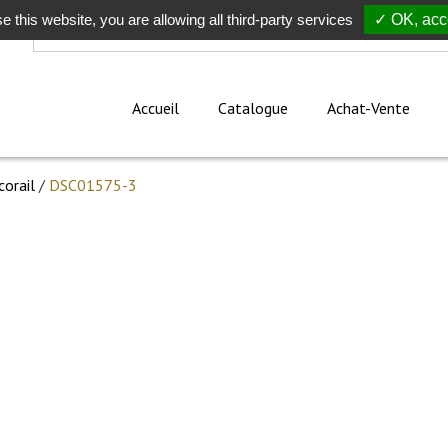
e this website, you are allowing all third-party services
Rechercher
✓ OK, acce
Accueil
Catalogue
Achat-Vente
corail
/
DSC01575-3