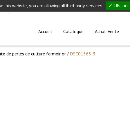
e this website, you are allowing all third-party services
Rechercher
✓ OK, acce
Accueil
Catalogue
Achat-Vente
ute de perles de culture fermoir or
/
DSC01565-3