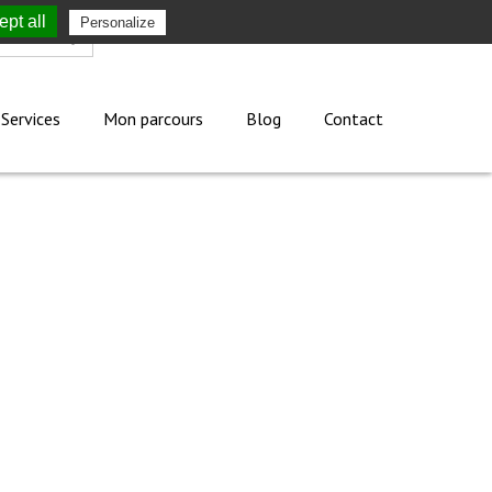
pt all
Personalize
Mon compte
Services
Mon parcours
Blog
Contact