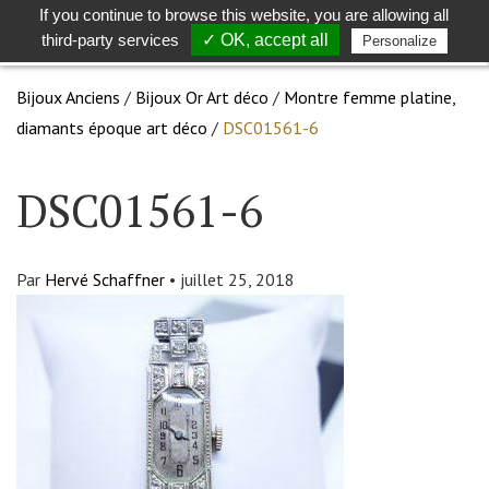
If you continue to browse this website, you are allowing all
Toggle
Togg
third-party services
✓ OK, accept all
Personalize
search
navig
Bijoux Anciens
/
Bijoux Or Art déco
/
Montre femme platine,
diamants époque art déco
/
DSC01561-6
DSC01561-6
Par
Hervé Schaffner
•
juillet 25, 2018