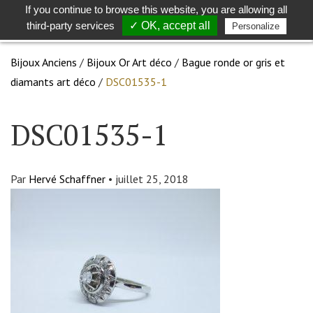
If you continue to browse this website, you are allowing all
Toggle
Togg
third-party services
✓ OK, accept all
Personalize
search
navig
Bijoux Anciens
/
Bijoux Or Art déco
/
Bague ronde or gris et
diamants art déco
/
DSC01535-1
DSC01535-1
Par
Hervé Schaffner
•
juillet 25, 2018