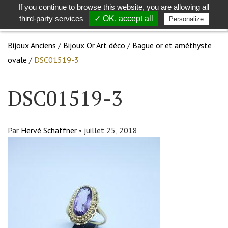
If you continue to browse this website, you are allowing all
Toggle
Togg
third-party services
✓ OK, accept all
Personalize
search
navig
Bijoux Anciens
/
Bijoux Or Art déco
/
Bague or et améthyste
ovale
/
DSC01519-3
DSC01519-3
Par
Hervé Schaffner
•
juillet 25, 2018