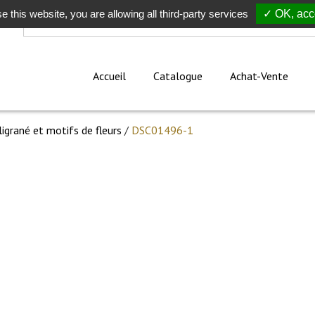
e this website, you are allowing all third-party services
Rechercher
✓ OK, acce
Accueil
Catalogue
Achat-Vente
iligrané et motifs de fleurs
/
DSC01496-1