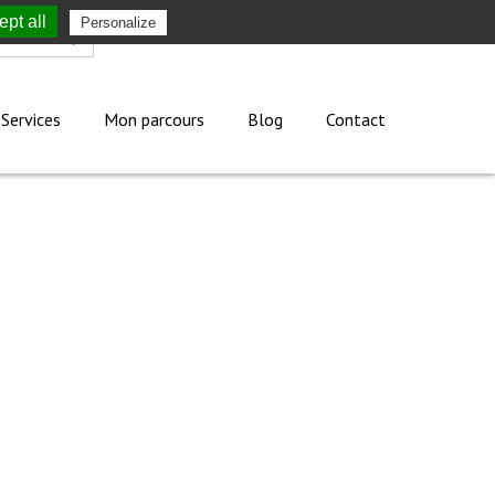
pt all
Personalize
Mon compte
Services
Mon parcours
Blog
Contact