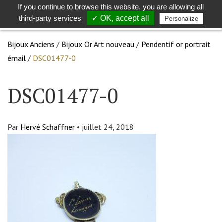
If you continue to browse this website, you are allowing all
Toggle
Togg
third-party services
✓ OK, accept all
Personalize
search
navig
Bijoux Anciens
/
Bijoux Or Art nouveau
/
Pendentif or portrait
émail
/
DSC01477-0
DSC01477-0
Par
Hervé Schaffner
•
juillet 24, 2018