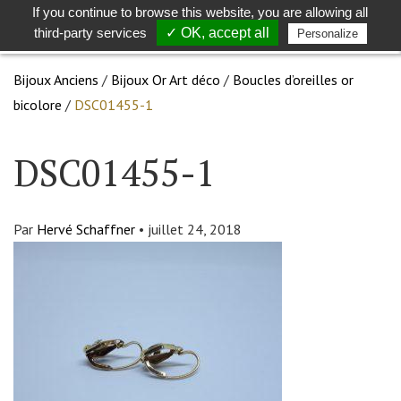
If you continue to browse this website, you are allowing all
Toggle
Togg
third-party services
✓ OK, accept all
Personalize
search
navig
Bijoux Anciens
/
Bijoux Or Art déco
/
Boucles d’oreilles or
bicolore
/
DSC01455-1
DSC01455-1
Par
Hervé Schaffner
•
juillet 24, 2018