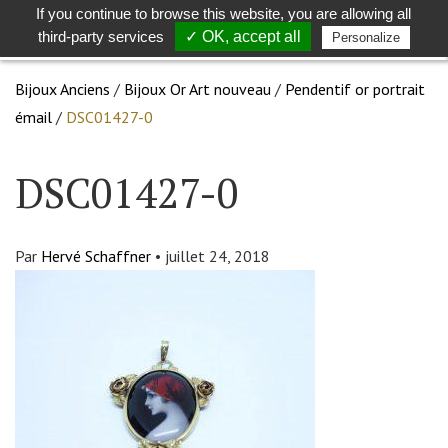
If you continue to browse this website, you are allowing all
Toggle
Togg
third-party services
✓ OK, accept all
Personalize
search
navig
Bijoux Anciens
/
Bijoux Or Art nouveau
/
Pendentif or portrait
émail
/
DSC01427-0
DSC01427-0
Par
Hervé Schaffner
•
juillet 24, 2018