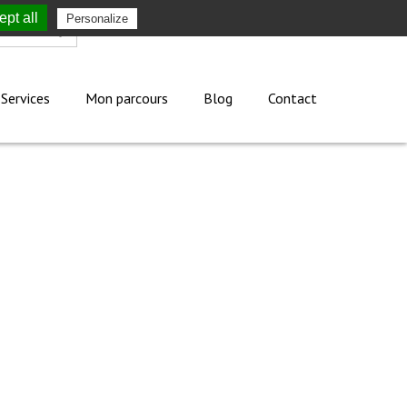
pt all
Personalize
Mon compte
Services
Mon parcours
Blog
Contact