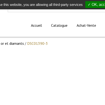
e this website, you are allowing all third-party services
Rechercher
✓ OK, acce
Accueil
Catalogue
Achat-Vente
 or et diamants
/
DSC01390-3