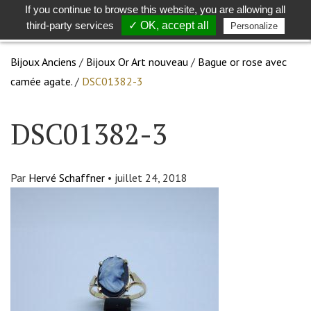
If you continue to browse this website, you are allowing all
Toggle
Togg
third-party services
✓ OK, accept all
Personalize
search
navig
Bijoux Anciens
/
Bijoux Or Art nouveau
/
Bague or rose avec
camée agate.
/
DSC01382-3
DSC01382-3
Par
Hervé Schaffner
•
juillet 24, 2018