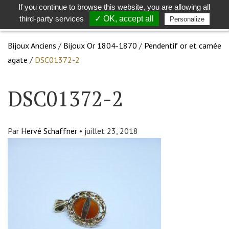
If you continue to browse this website, you are allowing all
Toggle
Togg
third-party services
✓ OK, accept all
Personalize
search
navig
Bijoux Anciens
/
Bijoux Or 1804-1870
/
Pendentif or et camée
agate
/
DSC01372-2
DSC01372-2
Par
Hervé Schaffner
•
juillet 23, 2018