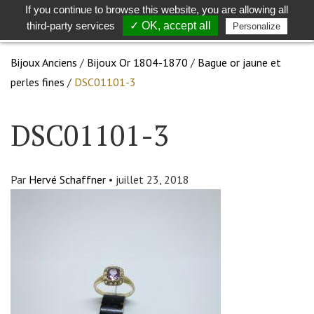
If you continue to browse this website, you are allowing all
Toggle
Togg
third-party services
✓ OK, accept all
Personalize
search
navig
Bijoux Anciens
/
Bijoux Or 1804-1870
/
Bague or jaune et
perles fines
/
DSC01101-3
DSC01101-3
Par
Hervé Schaffner
•
juillet 23, 2018