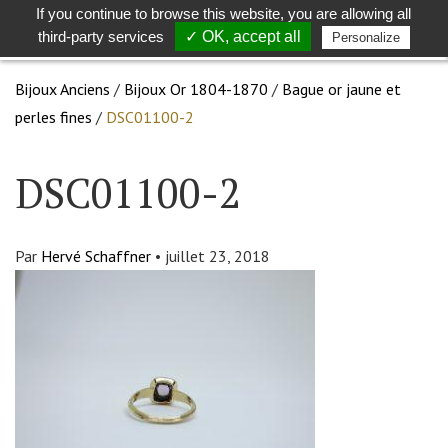
If you continue to browse this website, you are allowing all
Toggle
Togg
third-party services
✓ OK, accept all
Personalize
search
navig
Bijoux Anciens
/
Bijoux Or 1804-1870
/
Bague or jaune et
perles fines
/
DSC01100-2
DSC01100-2
Par
Hervé Schaffner
•
juillet 23, 2018