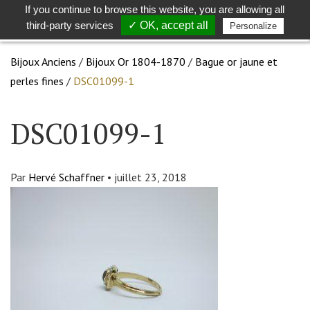
If you continue to browse this website, you are allowing all
Toggle
Togg
third-party services
✓ OK, accept all
Personalize
search
navig
Bijoux Anciens
/
Bijoux Or 1804-1870
/
Bague or jaune et
perles fines
/
DSC01099-1
DSC01099-1
Par
Hervé Schaffner
•
juillet 23, 2018