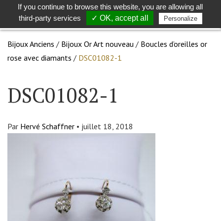
If you continue to browse this website, you are allowing all
Toggle
Togg
third-party services
✓ OK, accept all
Personalize
search
navig
Bijoux Anciens
/
Bijoux Or Art nouveau
/
Boucles d’oreilles or
rose avec diamants
/
DSC01082-1
DSC01082-1
Par
Hervé Schaffner
•
juillet 18, 2018