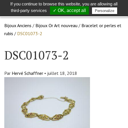
If you continue to browse this website, you are allowing all
Toggle
Togg
third-party services
✓ OK, accept all
Personalize
search
navig
Bijoux Anciens
/
Bijoux Or Art nouveau
/
Bracelet or perles et
rubis
/
DSC01073-2
DSC01073-2
Par
Hervé Schaffner
•
juillet 18, 2018