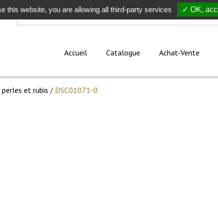
e this website, you are allowing all third-party services
Rechercher
✓ OK, acce
Accueil
Catalogue
Achat-Vente
 perles et rubis
/
DSC01071-0