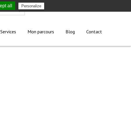
pt all
Personalize
Mon compte
Services
Mon parcours
Blog
Contact