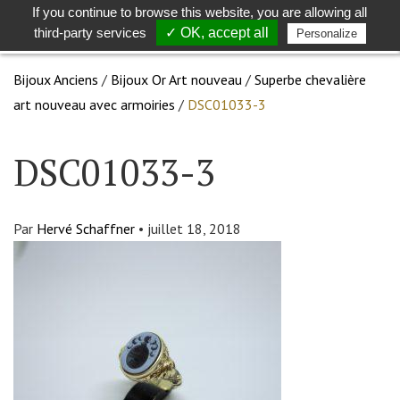
If you continue to browse this website, you are allowing all
Toggle
Togg
third-party services
✓ OK, accept all
Personalize
search
navig
Bijoux Anciens
/
Bijoux Or Art nouveau
/
Superbe chevalière
art nouveau avec armoiries
/
DSC01033-3
DSC01033-3
Par
Hervé Schaffner
•
juillet 18, 2018