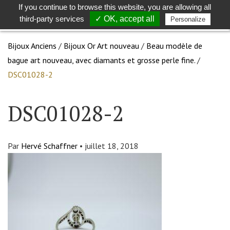
If you continue to browse this website, you are allowing all
Toggle
Togg
third-party services
✓ OK, accept all
Personalize
search
navig
Bijoux Anciens
/
Bijoux Or Art nouveau
/
Beau modèle de
bague art nouveau, avec diamants et grosse perle fine.
/
DSC01028-2
DSC01028-2
Par
Hervé Schaffner
•
juillet 18, 2018