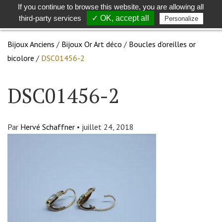
If you continue to browse this website, you are allowing all
Toggle
Togg
third-party services
✓ OK, accept all
Personalize
search
navig
Bijoux Anciens
/
Bijoux Or Art déco
/
Boucles d’oreilles or
bicolore
/
DSC01456-2
DSC01456-2
Par
Hervé Schaffner
•
juillet 24, 2018