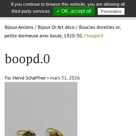
If you continue to browse this website, you are allowing all
Toggle
Togg
third-party services
✓ OK, accept all
Personalize
search
navig
Bijoux Anciens
/
Bijoux Or Art déco
/
Boucles d’oreilles or,
petite dormeuse avec boule, 1920-30.
/
boopd.0
boopd.0
Par
Hervé Schaffner
•
mars 31, 2026