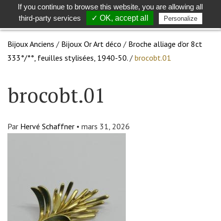
If you continue to browse this website, you are allowing all
Toggle
Togg
third-party services
✓ OK, accept all
Personalize
search
navig
Bijoux Anciens
/
Bijoux Or Art déco
/
Broche alliage d’or 8ct
333°/°°, feuilles stylisées, 1940-50.
/
brocobt.01
brocobt.01
Par
Hervé Schaffner
•
mars 31, 2026