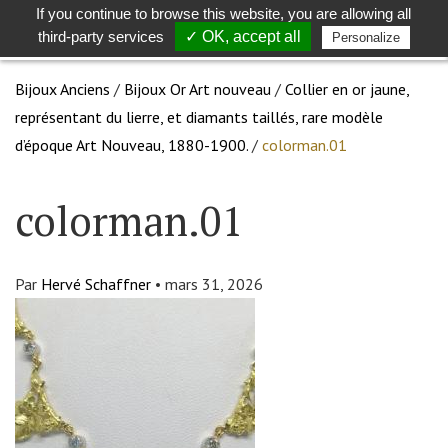
If you continue to browse this website, you are allowing all
Toggle
Togg
third-party services
✓ OK, accept all
Personalize
search
navig
Bijoux Anciens
/
Bijoux Or Art nouveau
/
Collier en or jaune,
représentant du lierre, et diamants taillés, rare modèle
d’époque Art Nouveau, 1880-1900.
/
colorman.01
colorman.01
Par
Hervé Schaffner
•
mars 31, 2026