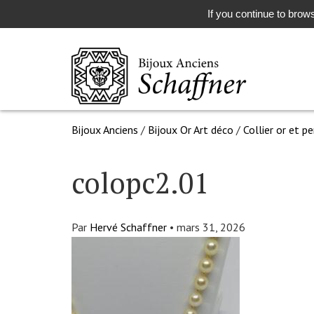
If you continue to brows
Bijoux Anciens
/
Bijoux Or Art déco
/
Collier or et p
colopc2.01
Par
Hervé Schaffner
•
mars 31, 2026