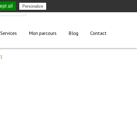
pt all
Personalize
Mon compte
Services
Mon parcours
Blog
Contact
01