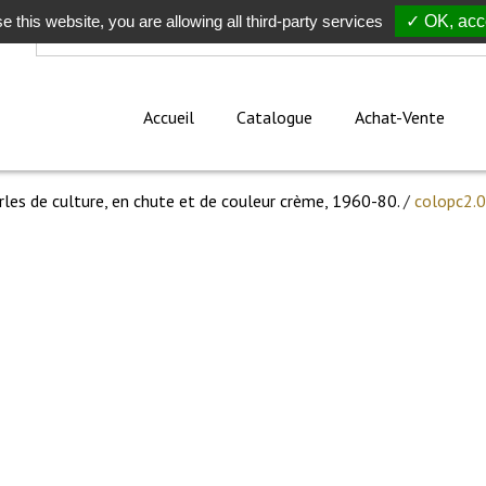
e this website, you are allowing all third-party services
Rechercher
✓ OK, acce
Accueil
Catalogue
Achat-Vente
erles de culture, en chute et de couleur crème, 1960-80.
/
colopc2.