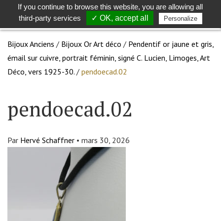
If you continue to browse this website, you are allowing all
Toggle
Togg
third-party services
✓ OK, accept all
Personalize
search
navig
Bijoux Anciens
/
Bijoux Or Art déco
/
Pendentif or jaune et gris,
émail sur cuivre, portrait féminin, signé C. Lucien, Limoges, Art
Déco, vers 1925-30.
/
pendoecad.02
pendoecad.02
Par
Hervé Schaffner
•
mars 30, 2026