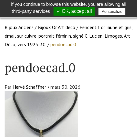
If you continue to browse this website, you are allowing all
Toggle
Togg
third-party services
✓ OK, accept all
Personalize
search
navig
Bijoux Anciens
/
Bijoux Or Art déco
/
Pendentif or jaune et gris,
émail sur cuivre, portrait féminin, signé C. Lucien, Limoges, Art
Déco, vers 1925-30.
/
pendoecad.0
pendoecad.0
Par
Hervé Schaffner
•
mars 30, 2026