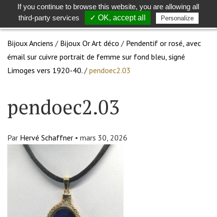
If you continue to browse this website, you are allowing all
Toggle
Togg
third-party services
✓ OK, accept all
Personalize
search
navig
Bijoux Anciens
/
Bijoux Or Art déco
/
Pendentif or rosé, avec
émail sur cuivre portrait de femme sur fond bleu, signé
Limoges vers 1920-40.
/
pendoec2.03
pendoec2.03
Par
Hervé Schaffner
•
mars 30, 2026