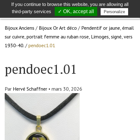
If you continue to browse this website, you are allowing all
Toggle
Togg
third-party services
✓ OK, accept all
Personalize
search
navig
Bijoux Anciens
/
Bijoux Or Art déco
/
Pendentif or jaune, émail
sur cuivre, portrait femme au ruban rose, Limoges, signé, vers
1930-40.
/
pendoec1.01
pendoec1.01
Par
Hervé Schaffner
•
mars 30, 2026