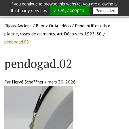
If you continue to browse this website, you are allowing all
Toggle
Togg
third-party services
✓ OK, accept all
Personalize
search
navig
Bijoux Anciens
/
Bijoux Or Art déco
/
Pendentif or gris et
platine, roses de diamants, Art Déco vers 1925-30.
/
pendogad.02
pendogad.02
Par
Hervé Schaffner
•
mars 30, 2026