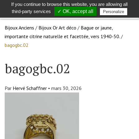
If you continue to browse this website, you are allowing all
Toggle
Togg
third-party services
✓ OK, accept all
Personalize
search
navig
Bijoux Anciens
/
Bijoux Or Art déco
/
Bague or jaune,
importante citrine naturelle et facettée, vers 1940-50.
/
bagogbc.02
bagogbc.02
Par
Hervé Schaffner
•
mars 30, 2026