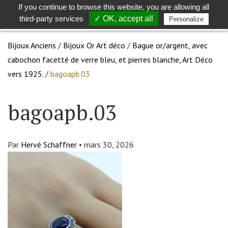
If you continue to browse this website, you are allowing all
Toggle
Togg
third-party services
✓ OK, accept all
Personalize
search
navig
Bijoux Anciens
/
Bijoux Or Art déco
/
Bague or/argent, avec
cabochon facetté de verre bleu, et pierres blanche, Art Déco
vers 1925.
/
bagoapb.03
bagoapb.03
Par
Hervé Schaffner
•
mars 30, 2026