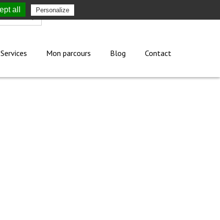
pt all
Personalize
Mon compte
Services
Mon parcours
Blog
Contact