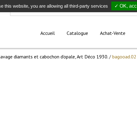
e this website, you are allowing all third-party services
Rechercher
✓ OK, acce
Accueil
Catalogue
Achat-Vente
 pavage diamants et cabochon d’opale, Art Déco 1930.
/
bagooad.02