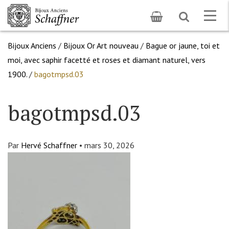
Toggle
Togg
search
navig
Bijoux Anciens
/
Bijoux Or Art nouveau
/
Bague or jaune, toi et
moi, avec saphir facetté et roses et diamant naturel, vers
1900.
/
bagotmpsd.03
bagotmpsd.03
Par
Hervé Schaffner
•
mars 30, 2026