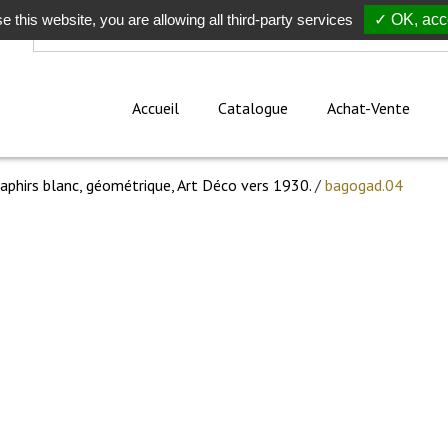
e this website, you are allowing all third-party services
Rechercher
✓ OK, acce
Accueil
Catalogue
Achat-Vente
saphirs blanc, géométrique, Art Déco vers 1930.
/
bagogad.04