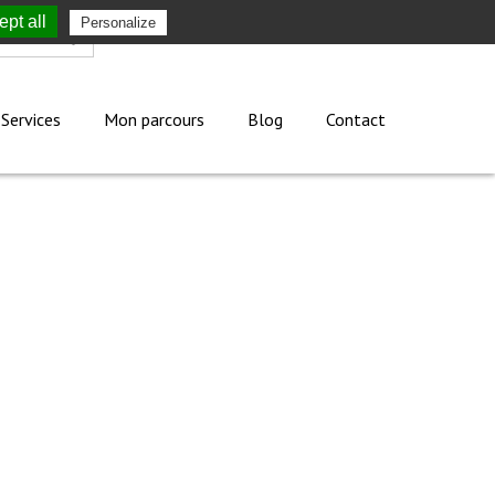
pt all
Personalize
Mon compte
Services
Mon parcours
Blog
Contact