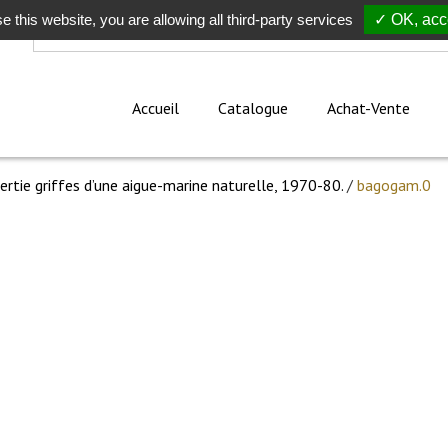
e this website, you are allowing all third-party services
Rechercher
✓ OK, acce
Accueil
Catalogue
Achat-Vente
sertie griffes d’une aigue-marine naturelle, 1970-80.
/
bagogam.0