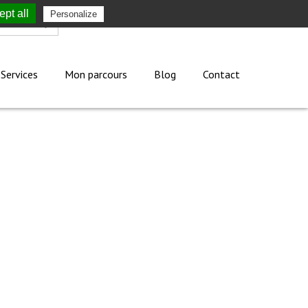
pt all
Personalize
Mon compte
Services
Mon parcours
Blog
Contact