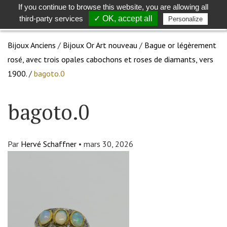
If you continue to browse this website, you are allowing all
Toggle
Togg
third-party services
✓ OK, accept all
Personalize
search
navig
Bijoux Anciens
/
Bijoux Or Art nouveau
/
Bague or légèrement
rosé, avec trois opales cabochons et roses de diamants, vers
1900.
/
bagoto.0
bagoto.0
Par
Hervé Schaffner
•
mars 30, 2026