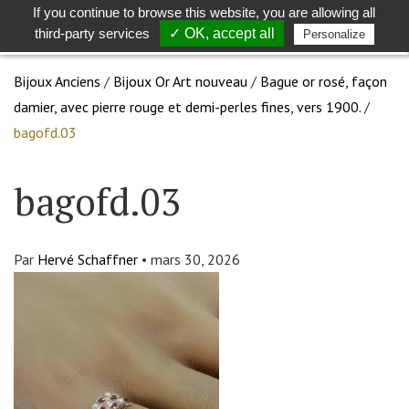
If you continue to browse this website, you are allowing all
Toggle
Togg
third-party services
✓ OK, accept all
Personalize
search
navig
Bijoux Anciens
/
Bijoux Or Art nouveau
/
Bague or rosé, façon
damier, avec pierre rouge et demi-perles fines, vers 1900.
/
bagofd.03
bagofd.03
Par
Hervé Schaffner
•
mars 30, 2026