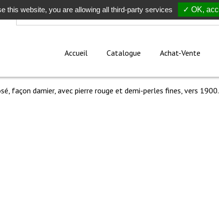
e this website, you are allowing all third-party services
Rechercher
✓ OK, acce
Accueil
Catalogue
Achat-Vente
sé, façon damier, avec pierre rouge et demi-perles fines, vers 1900.