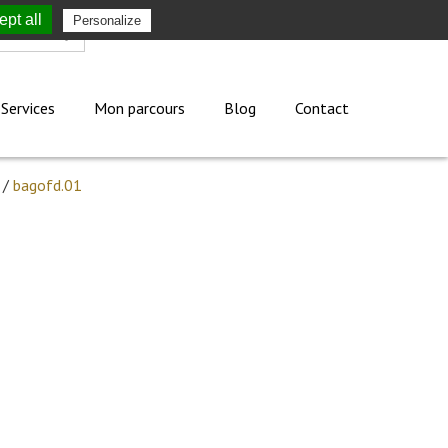
pt all
Personalize
Mon compte
Services
Mon parcours
Blog
Contact
/
bagofd.01