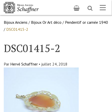
Toggle
Togg
search
navig
Bijoux Anciens
/
Bijoux Or Art déco
/
Pendentif or camée 1940
/
DSC01415-2
DSC01415-2
Par
Hervé Schaffner
•
juillet 24, 2018